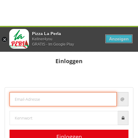
Pizza La Perla
Anzeigen
Kellner4you
GRATIS - Im Google Play
Einloggen
@
Einloggen